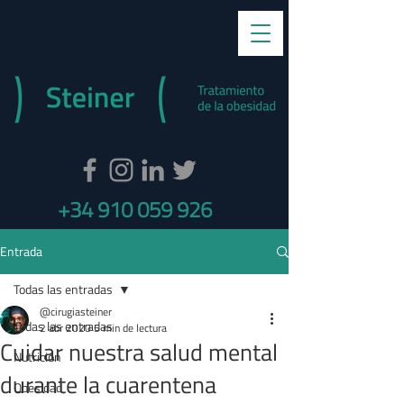
+34 910 059 926
Entrada
Todas las entradas
@cirugiasteiner
Todas las entradas
2 abr 2020
5 min de lectura
Cuidar nuestra salud mental
Nutrición
durante la cuarentena
Obesidad