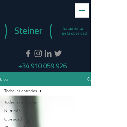
+34 910 059 926
Blog
Todas las entradas
Todas las entradas
Nutrición
Obesidad