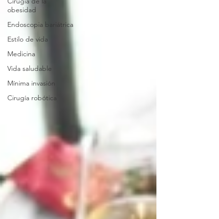
Cirugía de la
obesidad
Endoscopia bariátrica
Estilo de vida
Medicina
Vida saludable
Mínima invasión
Cirugía robótica