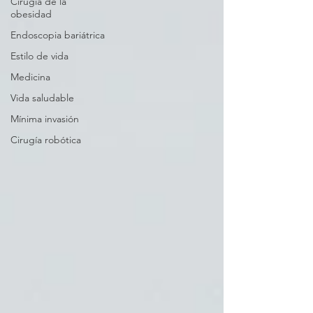
Cirugía de la
obesidad
Endoscopia bariátrica
Estilo de vida
Medicina
Vida saludable
Mínima invasión
Cirugía robótica